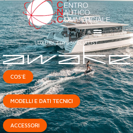
LUXURY TOYS SPECIALIST
COS'È
MODELLI E DATI TECNICI
ACCESSORI